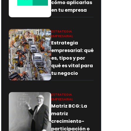
cómo aplicarlas
en tu empresa
ESTRATEGIA
EMPRESARIAL
Estrategia
empresarial: qué
es, tipos y por
qué es vital para
tu negocio
ESTRATEGIA
EMPRESARIAL
Matriz BCG: La
matriz
crecimiento-
participación o