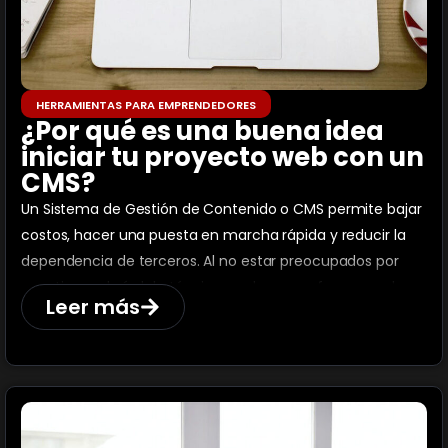
HERRAMIENTAS PARA EMPRENDEDORES
¿Por qué es una buena idea
iniciar tu proyecto web con un
CMS?
Un Sistema de Gestión de Contenido o CMS permite bajar
costos, hacer una puesta en marcha rápida y reducir la
dependencia de terceros. Al no estar preocupados por
cuestiones de índole técnica, podemos enfocarnos al
Leer más
100% en los clientes y en lo que necesitan, recibir rápida
retroalimentación para poder itear nuestro producto o
servicio y adaptarnos a lo que realmente el mercado está
necesitando.