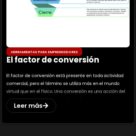
HERRAMIENTAS PARA EMPRENDEDORES
El factor de conversión
El factor de conversión está presente en toda actividad
comercial, pero el término se utiliza más en el mundo
virtual que en el físico. Una conversión es una acción del
usuario que consideramos valiosa. Por ejemplo, realizar
Leer más
una compra, suscribirse a nuestro newsletter, visitar
nuestro local, hacerse fan de nuestra página en
Facebook, hacerse seguidor de nuestro perfil de Twitter,
completar una encuesta, un formulario de contacto,