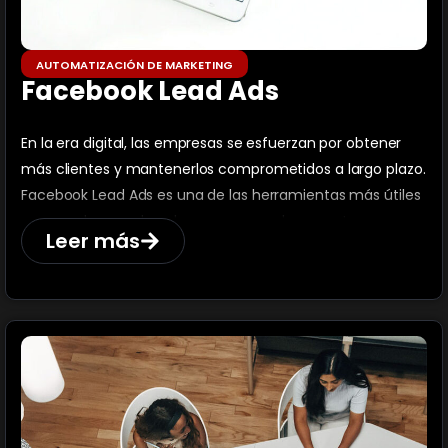
AUTOMATIZACIÓN DE MARKETING
Facebook Lead Ads
En la era digital, las empresas se esfuerzan por obtener
más clientes y mantenerlos comprometidos a largo plazo.
Facebook Lead Ads es una de las herramientas más útiles
que pueden ayudar a las empresas a lograr este
Leer más
objetivo.En este artículo, explicaremos en detalle qué son
los Facebook Lead Ads, sus ventajas, cómo crear una drip
campaign con ellos y cómo se pueden integrar con un
CRM.