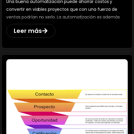
Una buena automatización puede ahorrar costos y
convertir en viables proyectos que con una fuerza de
ventas podrían no serlo. La automatización es además
una filosofía. Si se puede automatizar, debería
Leer más
automatizarse para poder dejar tareas de mayor valor
añadido a los seres humanos.