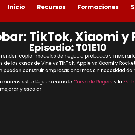
Inicio
Recursos
Formaciones
S
obar: TikTok, Xiaomi y 
Episodio: T01E10
mprender, copiar modelos de negocio probados y mejorarl
és de los casos de Vine vs TikTok, Apple vs Xiaomi y Rock
ión pueden construir empresas enormes sin necesidad de “l
n marcos estratégicos como la
Curva de Rogers
y la
Matr
mejorar y escalar.