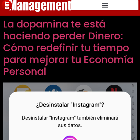
La dopamina te está
haciendo perder Dinero:
Cómo redefinir tu tiempo
para mejorar tu Economía
Personal