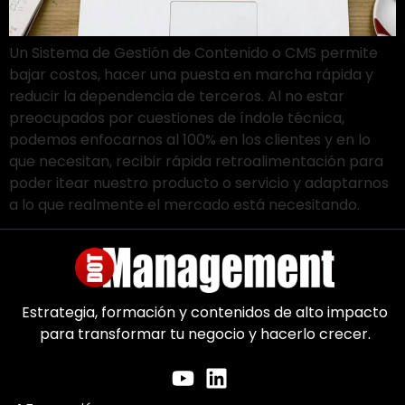
Un Sistema de Gestión de Contenido o CMS permite
bajar costos, hacer una puesta en marcha rápida y
reducir la dependencia de terceros. Al no estar
preocupados por cuestiones de índole técnica,
podemos enfocarnos al 100% en los clientes y en lo
que necesitan, recibir rápida retroalimentación para
poder itear nuestro producto o servicio y adaptarnos
a lo que realmente el mercado está necesitando.
Estrategia, formación y contenidos de alto impacto
para transformar tu negocio y hacerlo crecer.