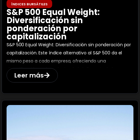
ÍNDICES BURSÁTILES
S&P 500 Equal Weight:
Diversificación sin
ponderación por
capitalización
S&P 500 Equal Weight: Diversificación sin ponderación por
capitalización. Este índice alternativo al S&P 500 da el
mismo peso a cada empresa, ofreciendo una
diversificación real y reduciendo la influencia de las
Leer más
grandes corporaciones en el rendimiento general.