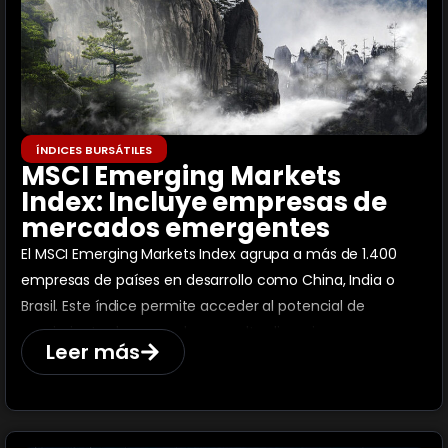
ÍNDICES BURSÁTILES
MSCI Emerging Markets
Index: Incluye empresas de
mercados emergentes
El MSCI Emerging Markets Index agrupa a más de 1.400
empresas de países en desarrollo como China, India o
Brasil. Este índice permite acceder al potencial de
crecimiento de mercados con alto dinamismo
Leer más
económico a través de ETF como EEM, VWO o IEMG.