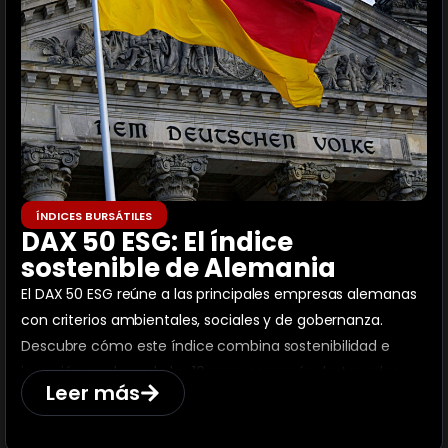
ÍNDICES BURSÁTILES
DAX 50 ESG: El índice
sostenible de Alemania
El DAX 50 ESG reúne a las principales empresas alemanas
con criterios ambientales, sociales y de gobernanza.
Descubre cómo este índice combina sostenibilidad e
inversión, explorando las 10 empresas más destacadas y
Leer más
formas de invertir.