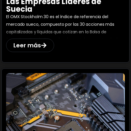
Las Empresas Líderes de
Suecia
El OMX Stockholm 30 es el índice de referencia del
mercado sueco, compuesto por las 30 acciones más
capitalizadas y líquidas que cotizan en la Bolsa de
Estocolmo. Este índice es fundamental para entender la
Leer más
economía sueca.