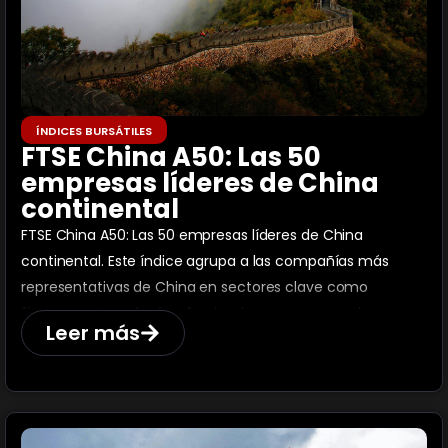
ÍNDICES BURSÁTILES
FTSE China A50: Las 50
empresas líderes de China
continental
FTSE China A50: Las 50 empresas líderes de China
continental. Este índice agrupa a las compañías más
representativas de China en sectores clave como
finanzas y tecnología, ofreciendo una ventana al
Leer más
crecimiento económico de este país.