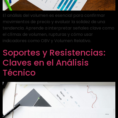
El análisis del volumen es esencial para confirmar
movimientos de precio y evaluar la solidez de una
tendencia. Aprende a interpretar señales clave como
el clímax de volumen, rupturas y cómo usar
indicadores como OBV y Volumen Relativo.
Soportes y Resistencias:
Claves en el Análisis
Técnico