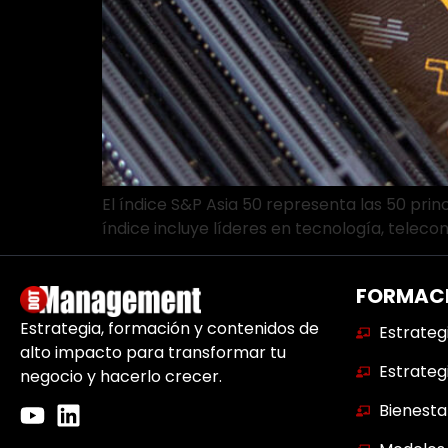
El índice S&P Asia 50 representa las 50 prin
índice incluye líderes en tecnología, telec
FORMAC
Estrategia, formación y contenidos de
Estrateg
alto impacto para transformar tu
Estrateg
negocio y hacerlo crecer.
Bienesta