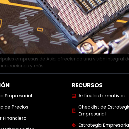
cipales empresas de Asia, ofreciendo una visión integral 
omunicaciones y más.
IÓN
RECURSOS
ia Empresarial
Artículos formativos
ia de Precios
Checklist de Estrategi
Empresarial
r Financiero
Estrategia Empresaria