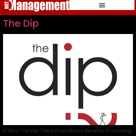
The Dip
El libro The Dip: The Extraordinary Benefits of Knowing