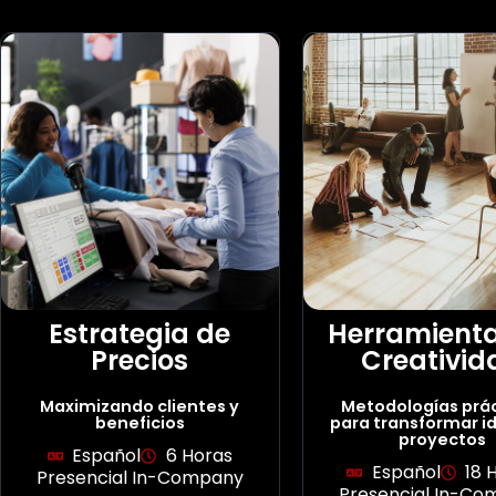
Estrategia de
Herramienta
Precios
Creativid
Maximizando clientes y
Metodologías prá
beneficios
para transformar i
proyectos
Español
6 Horas
Español
18 
Presencial In-Company
Presencial In-C