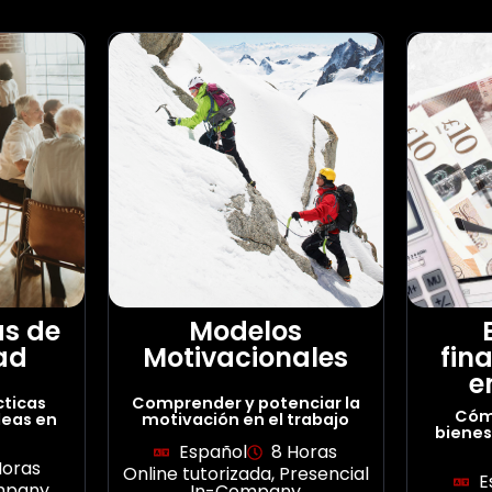
s de
Modelos
ad
Motivacionales
fin
e
cticas
Comprender y potenciar la
Cóm
deas en
motivación en el trabajo
bienes
Español
8 Horas
Horas
Online tutorizada
,
Presencial
E
ompany
In-Company