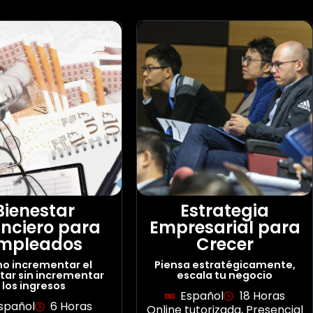
Bienestar
Estrategia
anciero para
Empresarial para
mpleados
Crecer
o incrementar el
Piensa estratégicamente,
tar sin incrementar
escala tu negocio
los ingresos
Español
18 Horas
spañol
6 Horas
Online tutorizada
,
Presencial