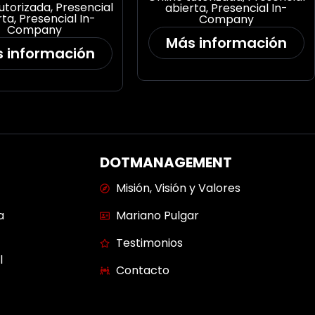
tutorizada
,
Presencial
abierta
,
Presencial In-
rta
,
Presencial In-
Company
Company
Más información
 información
DOTMANAGEMENT
Misión, Visión y Valores
a
Mariano Pulgar
Testimonios
l
Contacto